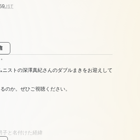
59
JST
信
」。
ムニストの深澤真紀さんのダブルまきをお迎えして
なるのか。ぜひご視聴ください。
男子と名付けた経緯