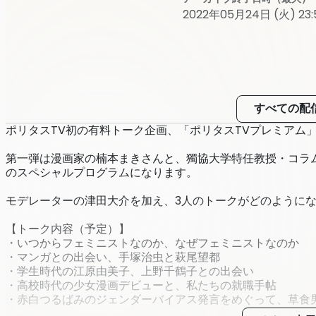
2022年05月24日 (火) 23:
すべての配
ポリタスTV初の有料トーク企画、「ポリタスTVプレミアム
第一弾は漫画家の楠本まきさんと、獨協大学特任教授・コラ
のスペシャルプログラムになります。
モデレーターの津田大介を加え、3人のトークがどのように
【トーク内容（予定）】
・いつからフェミニストなのか、なぜフェミニストなのか
・マンガとの出会い、手塚治虫と萩尾望都
・学生時代の江原由美子、上野千鶴子との出会い
・高校時代の少女漫画デビューと、私たちの就職手帖
・赤白つるばみのジェンダーバイアス発言をめぐって、草食