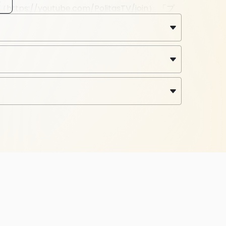
youtube.com/PolitasTV/join） 「プ
」（月6000円）でもアーカイブが見られます。ポ
も見直したい方は上記メンバーシップにご登録よろ
サポート
利用規約
プライバシーポリシー
特定商取