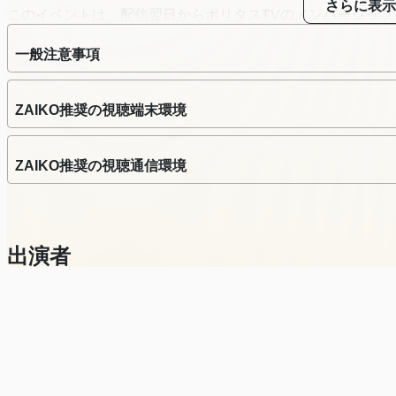
さらに表示
このイベントは、配信翌日からポリタスTVのメンバーシップ（https://
レミアムアーカイブプラン」（月2990円）「活動応援プラン
リタスTVのアーカイブは無期限で公開されますので、何度
一般注意事項
しくお願いします。
ZAIKO推奨の視聴端末環境
ZAIKO推奨の視聴通信環境
出演者
津田大介
Others
©
Zaiko
K.K.
•
無断複写・転載を禁じます。