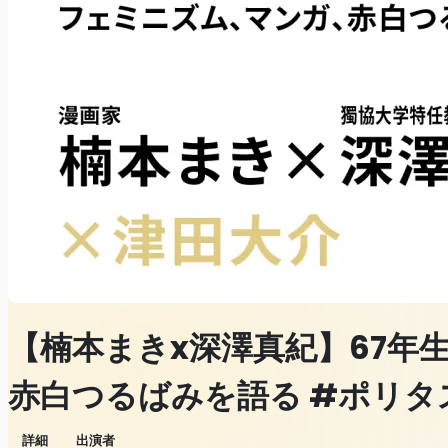
【楠本まきx深澤真紀】67年
赤白つるばみを語る #ポリタ
詳細
出演者