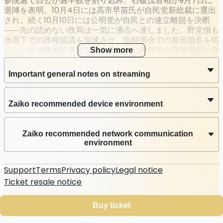
参院選で自公が過半数を割り込み、石破茂首相が9月7日に
退陣を表明。10月4日には高市早苗氏が自民党新総裁に選出
Streaming
され、続く10月10日には公明党が自民との連立離脱を決断
――先の読めない政局は一気に沸点へ達しました。野党側も
Stream date
水面下での政権協議を加速させ、臨時国会での首班指名を前
Oct 20 2025 (Mon) 18:00
JST
に、いまや政治記者でも読み切れない未曾有の混迷局面に突
Show more
入しています。
Latest Archive End Time
Oct 31 2025 (Fri) 23:59
JST
Important general notes on streaming
この緊迫した状況を受け、ポリタスTVは緊急に特番を編
成。通常の政局報道が見落としがちな論点を独自の視点で解
説します。さらに、誰が首相になっても避けて通れない「日
Zaiko recommended device environment
本のこれからの課題」を、社会・文化・メディアの各側面か
ら問題提起。無料配信では語れない"ここだけの話"をお届け
します。
Zaiko recommended network communication
environment
Support
Terms
Privacy policy
Legal notice
Ticket resale notice
©
Zaiko
K.K.
•
All Rights Reserved
Buy ticket