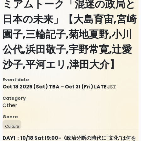
ミアムトーク「混迷の政局と
日本の未来」【大島育宙,宮崎
園子,三輪記子,菊地夏野,小川
公代,浜田敬子,宇野常寛,辻愛
沙子,平河エリ,津田大介】
Event date
Oct 18 2025 (Sat) TBA – Oct 31 (Fri) LATE
JST
Category
Other
Genre
Culture
DAY1：10/18 Sat 19:00-《政治分断の時代に"文化"は何を