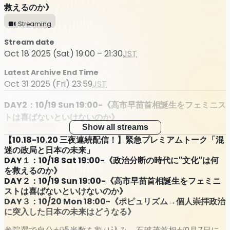
救えるのか》
Streaming
Stream date
Oct 18 2025 (Sat) 19:00 – 21:30
JST
Latest Archive End Time
Oct 31 2025 (Fri) 23:59
JST
DAY2：10/19 Sun 19:00-《高市早苗首相誕生をフェミニス
トは喜ばないといけないのか》
Show all streams
Streaming
【10.18-10.20 三夜連続配信！】緊急プレミアムトーク「混
迷の政局と日本の未来」
Stream date
DAY１：10/18 Sat 19:00-《政治分断の時代に"文化"は何
Oct 19 2025 (Sun) 19:00 – 23:00
JST
を救えるのか》
DAY２：10/19 Sun 19:00-《高市早苗首相誕生をフェミニ
Latest Archive End Time
ストは喜ばないといけないのか》
Oct 31 2025 (Fri) 23:59
JST
DAY３：10/20 Mon 18:00-《ポピュリズム→個人崇拝政治
に突入した日本の未来はどうなる》
DAY3：10/20 Mon 18:00-《ポピュリズム→個人崇拝政治
に突入した日本の未来はどうなる》