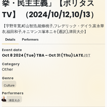
挙・民主主義」【ポリタス
TV】 （2024/10/12,10/13）
【宇野常寛,町山智浩,能條桃子,フレデリック・デイラ,富永華
衣,福田和子,キニマンス塚本ニキ(通訳),津田大介】
Details
Performers
Event date
Oct 8 2024 (Tue) TBA – Oct 31 (Thu) LATE
JST
Category
Other
Genre
Culture
Performers
津田大介