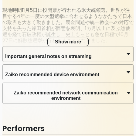
EPISODE 3：10/13（日）21:00-《大統領選を左右する!? 米
現地時間11月5日に投開票が行われる米大統領選。世界が注
目する4年に一度の大型選挙に合わせるようなかたちで日本
主要都市の大変化》
の政界も大きく動きました。裏金問題や統一教会への対応で
Streaming
支持を失った岸田首相が辞意を表明、1カ月以上に及ぶ総裁
選を経て石破政権が誕生し、史上もっとも急な日程で10月
Stream date
27日に解散総選挙が行われることとなりました。
Show more
Oct 13 2024 (Sun) 21:00 – 23:59
JST
裏金議員の公認をめぐって結党以来の混乱に直面する自民党
Latest Archive End Time
Important general notes on streaming
と迎え撃つ野党。これ以上ない政権交代のチャンスですが、
Oct 31 2024 (Thu) 23:59
JST
新しく代表に選出された最大野党の立憲民主党の野田代表が
無党派層への浸透をはかるべく共産党と距離を置いたこと
Zaiko recommended device environment
で、多くの選挙区で野党が分裂する公算が高くなっていま
す。一方、前回参院選では破竹の勢いを示した日本維新の会
は、大阪万博や斎藤兵庫県知事をめぐる一連の問題で支持率
Zaiko recommended network communication
が急降下。自民党にも野党にも大きな向かい風が吹く状況で
environment
行われる今回の総選挙はどのような結果になるのでしょう
か。
政党の都合だけで解散したり、離散集合を繰り返したり、い
ままでは言い出さなかった政策を選挙前になったら突然言い
Performers
出したりと、有権者不在の政治が長く続き、われわれはすっ
かり政治に期待できなくなり、低投票率のなか組織票を固め