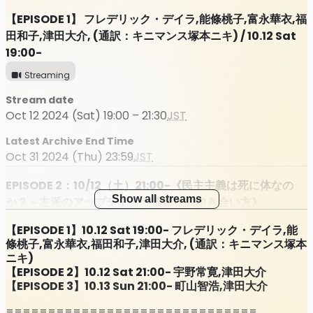
【EPISODE 1】 フレデリック・デイラ,能條桃子,富永華衣,福
田和子,津田大介, (通訳：キニマンス塚本ニキ) / 10.12 Sat
19:00-
Streaming
Stream date
Oct 12 2024 (Sat) 19:00 – 21:30
JST
Latest Archive End Time
Oct 31 2024 (Thu) 23:59
JST
EPISODE 2：10/12（土）21:00-《民主主義は死に体なの
Show all streams
か？～左派のアップデートと選挙との向き合い方》
Streaming
【EPISODE 1】10.12 Sat 19:00- フレデリック・デイラ,能
條桃子,富永華衣,福田和子,津田大介, (通訳：キニマンス塚本
Stream date
ニキ)
Oct 12 2024 (Sat) 21:00 – 23:30
JST
【EPISODE 2】10.12 Sat 21:00- 宇野常寛,津田大介
【EPISODE 3】10.13 Sun 21:00- 町山智浩,津田大介
Latest Archive End Time
Oct 31 2024 (Thu) 23:59
JST
==============================