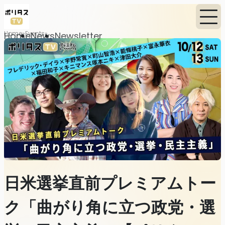
Home
Events
Home
News
Newsletter
日米選挙直前プレミアムトー
ク「曲がり角に立つ政党・選