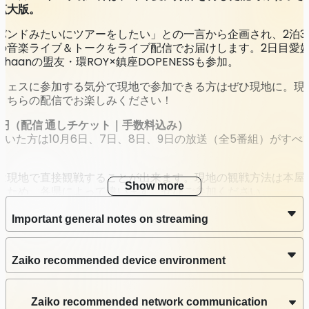
拡大版。
Stream date
Oct 7 2023 (Sat) 18:00 – 21:30
JST
バンドみたいにツアーをしたい」との一言から企画され、2泊3
の音楽ライブ＆トークをライブ配信でお届けします。2日目愛
Latest Archive End Time
haanの盟友・環ROY×鎮座DOPENESSも参加。
Oct 14 2023 (Sat) 23:59
JST
フェスに参加する気分で現地で参加できる方はぜひ現地に。現
●DAY2 part1（愛媛）：《U-zhaan×環ROY×鎮座
こちらの配信でお楽しみください！
DOPENESSライブ＆トーク》10/8（日）11:30～
0円（配信 通しチケット｜手数料込み）
Streaming
だいた方は10月6日、7日、8日、9日の放送（全5番組）がすべ
Stream date
Oct 8 2023 (Sun) 11:30 – 15:30
JST
は現地で直接観戦することが出来ます。現地の観戦方法は本屋
Show more
るため、各県によって違います。ぜひご参加ください。
Latest Archive End Time
Oct 15 2023 (Sun) 23:59
JST
Important general notes on streaming
●DAY2 part2（高知）：《高知の個性派TSUTAYAで書店
の未来を語る》10/8（日）19:00～
Zaiko recommended device environment
Streaming
Zaiko recommended network communication
Stream date