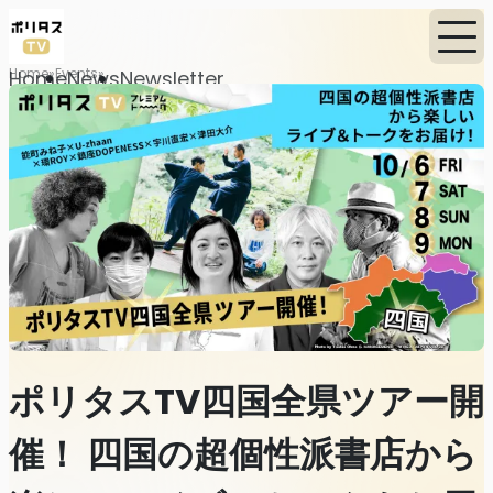
Home
Events
Home
News
Newsletter
ポリタスTV四国全県ツアー開
催！ 四国の超個性派書店から