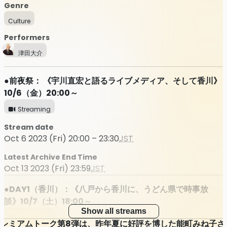
Genre
Culture
Performers
津田大介
●前夜祭： 《宇川直宏と語るライブメディア、そして香川》
10/6（金）20:00～
Streaming
Stream date
Oct 6 2023 (Fri) 20:00 – 23:30
JST
Latest Archive End Time
Oct 13 2023 (Fri) 23:59
JST
●DAY1（香川）：《八戸から香川に、うどん県で時事放
談》10/7（土）18:00～
Show all streams
Streaming
プレミアムトーク第8弾は、昨年夏に好評を博した能町みね子さ