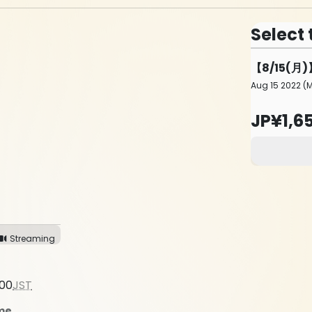
Select 
【8/15(
Aug 15 2022 (M
JP¥1,6
Streaming
:00
JST
ime