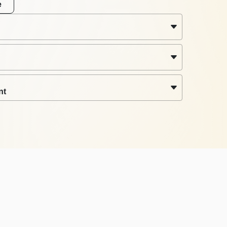
e
nt
Support
Terms
Privac