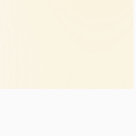
y policy
Legal notice
Ticket resale notice