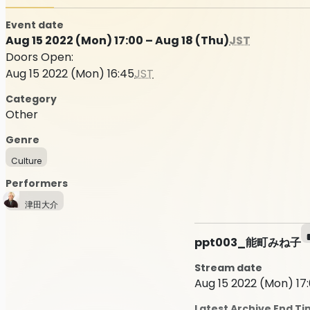
Event date
Aug 15 2022 (Mon) 17:00 – Aug 18 (Thu)
JST
Doors Open:
Aug 15 2022 (Mon) 16:45
JST
Category
Other
Genre
Culture
Performers
津田大介
ppt003_能町みね子
Stream date
Aug 15 2022 (Mon) 17
Latest Archive End T