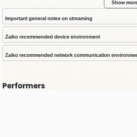
Show mor
Important general notes on streaming
Zaiko recommended device environment
Zaiko recommended network communication environme
Performers
津田大介
Others
©
Zaiko
K.K.
•
All Rights Reserved